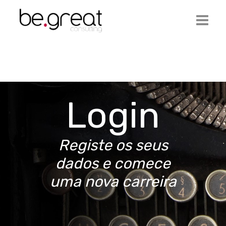
Início
Be.Great
Login
Serviços
Ofertas de Emprego
Registe os seus
Artigos
dados e comece
Contactos
uma nova carreira
Login