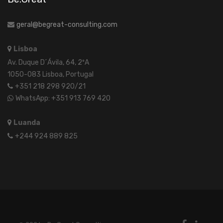
geral@begreat-consulting.com
Lisboa
Av. Duque D´Ávila, 64, 2ºA
1050-083 Lisboa, Portugal
+351 218 298 920/21
WhatsApp: +351 913 769 420
Luanda
+244 924 889 825