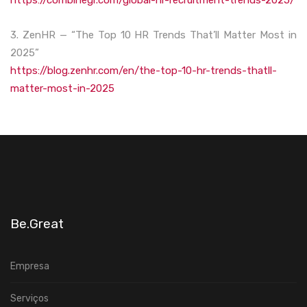
https://combinegr.com/global-hr-recruitment-trends-2025/
3. ZenHR — “The Top 10 HR Trends That’ll Matter Most in
2025”
https://blog.zenhr.com/en/the-top-10-hr-trends-thatll-
matter-most-in-2025
Be.Great
Empresa
Serviços