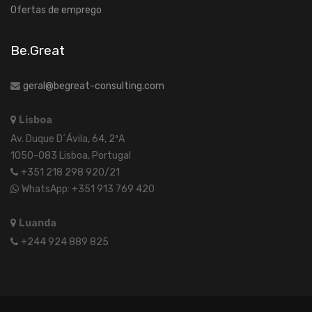
Ofertas de emprego
Be.Great
geral@begreat-consulting.com
Lisboa
Av. Duque D´Ávila, 64, 2ºA
1050-083 Lisboa, Portugal
+351 218 298 920/21
WhatsApp: +351 913 769 420
Luanda
+244 924 889 825