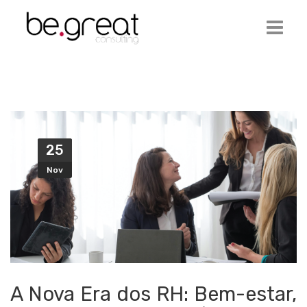
Início
Be.Great
Serviços
25
Ofertas de Emprego
Nov
Artigos
Contactos
Login
A Nova Era dos RH: Bem-estar,