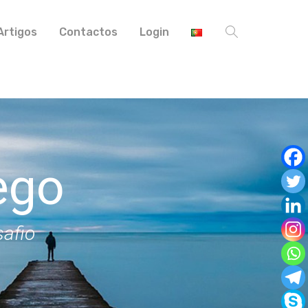
Artigos
Contactos
Login
ego
safio