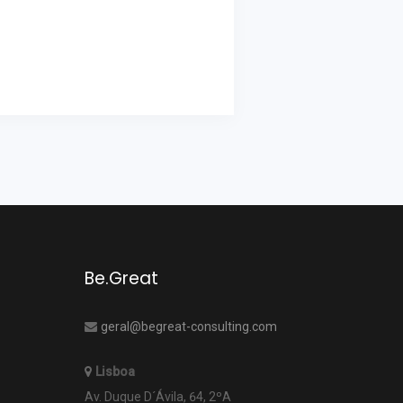
Be.Great
geral@begreat-consulting.com
Lisboa
Av. Duque D´Ávila, 64, 2ºA