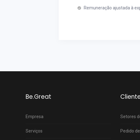
Remuneração ajustada à ex
Be.Great
Client
Empresa
Setores d
Serviços
Pedido de