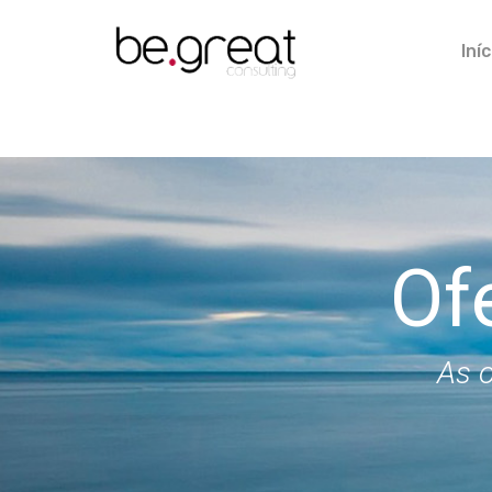
Iníc
Of
As o