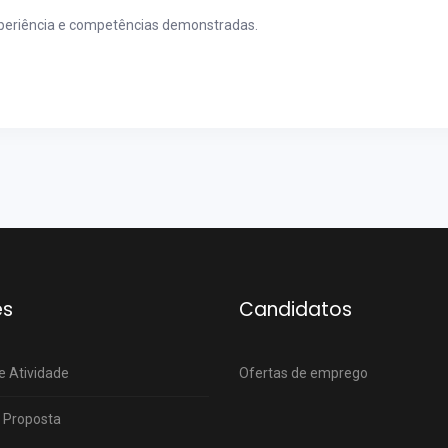
periência e competências demonstradas.
es
Candidatos
e Atividade
Ofertas de emprego
 Proposta