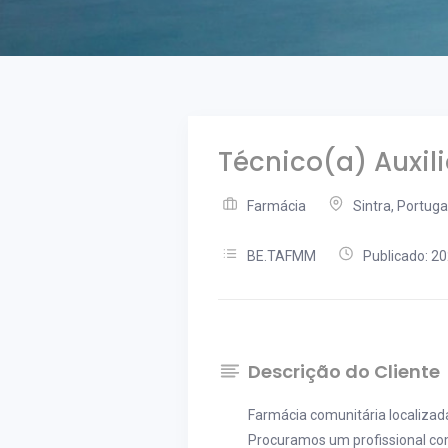
Técnico(a) Auxil
Farmácia
Sintra, Portuga
BE.TAFMM
Publicado: 2
Descrição do Cliente
Farmácia comunitária localiza
Procuramos um profissional c