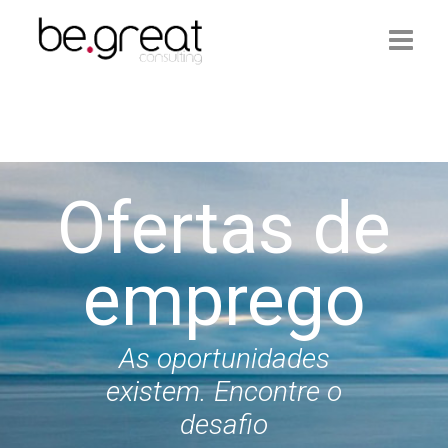
Início
Be.Great
Ofertas de
Serviços
Ofertas de Emprego
emprego
Artigos
Contactos
As oportunidades
existem. Encontre o
Login
desafio