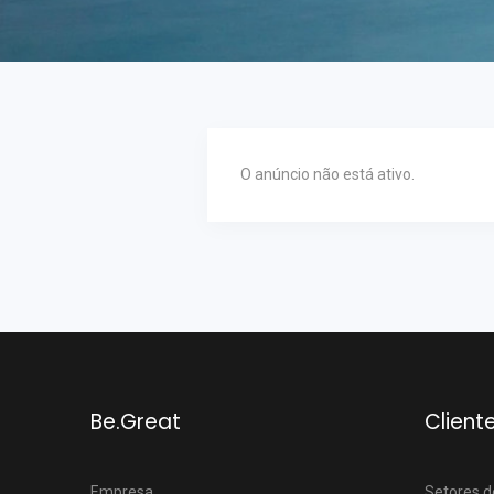
O anúncio não está ativo.
Be.Great
Client
Empresa
Setores d