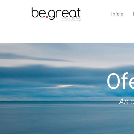
Início
Of
As o