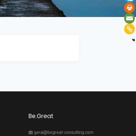
Be.Great
geral@begreat-consulting.com