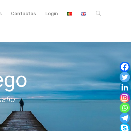
s
Contactos
Login
ego
safio