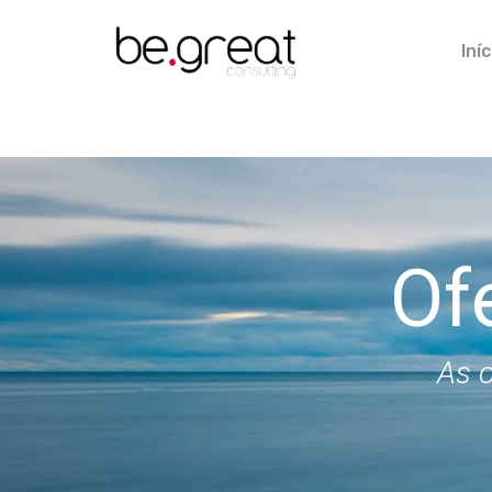
Iníc
Of
As o