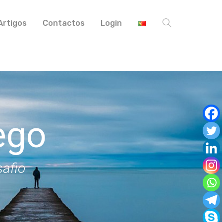
Artigos
Contactos
Login
ego
safio