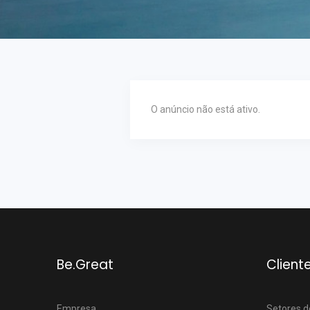
O anúncio não está ativo.
Be.Great
Client
Empresa
Setores d