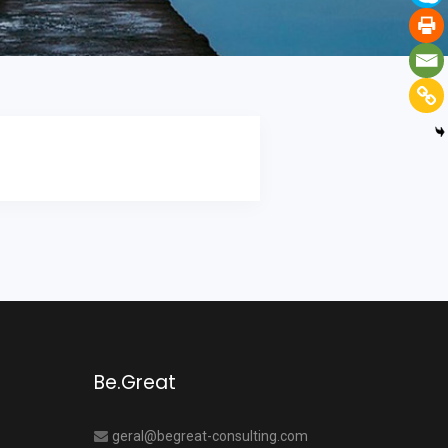
Be.Great
geral@begreat-consulting.com