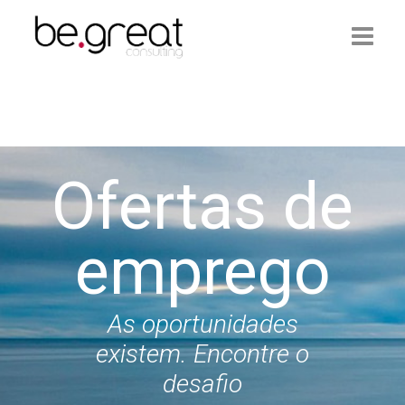
Início
Be.Great
Ofertas de
Serviços
Ofertas de Emprego
emprego
Artigos
Contactos
As oportunidades
existem. Encontre o
Login
desafio