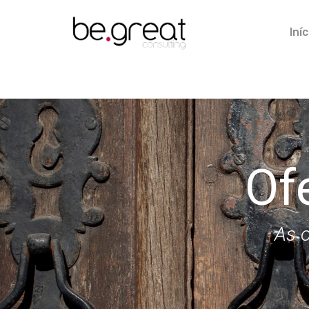
Iníc
Of
As o