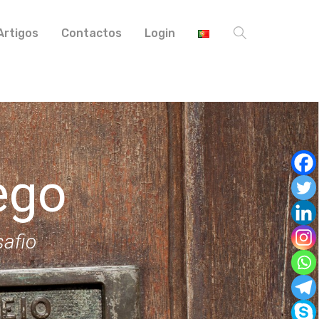
Artigos
Contactos
Login
ego
safio