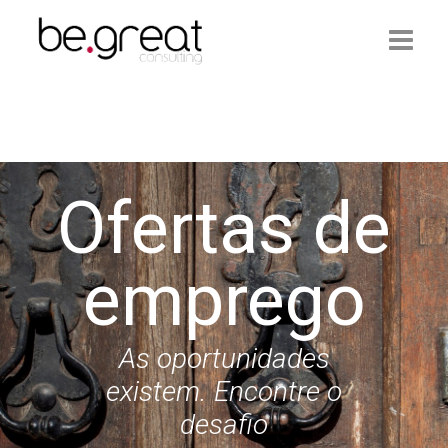
Início
Be.Great
Ofertas de
Serviços
Ofertas de Emprego
emprego
Artigos
Contactos
As oportunidades
existem. Encontre o
Login
desafio