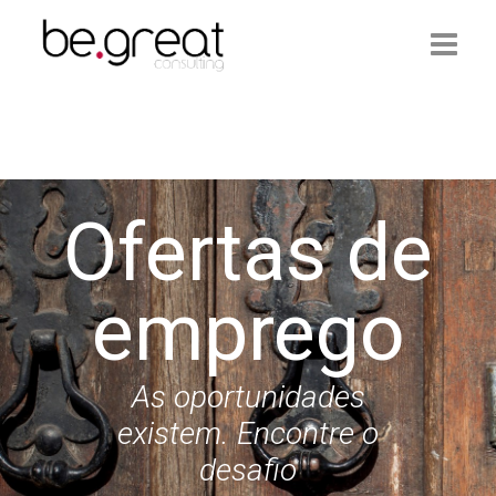
Início
Be.Great
Ofertas de
Serviços
Ofertas de Emprego
emprego
Artigos
Contactos
As oportunidades
existem. Encontre o
Login
desafio