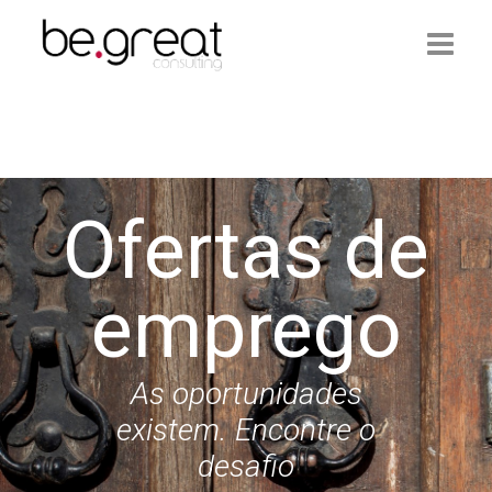
Início
Be.Great
Ofertas de
Serviços
Ofertas de Emprego
emprego
Artigos
Contactos
As oportunidades
existem. Encontre o
Login
desafio