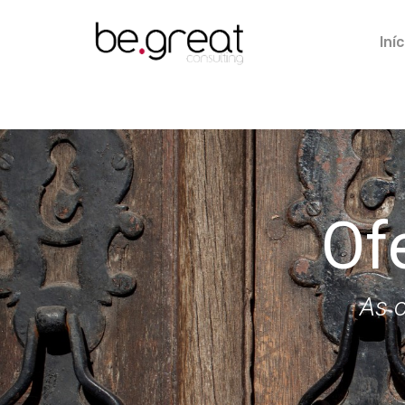
Iníc
Of
As o