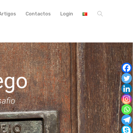
Artigos
Contactos
Login
ego
safio