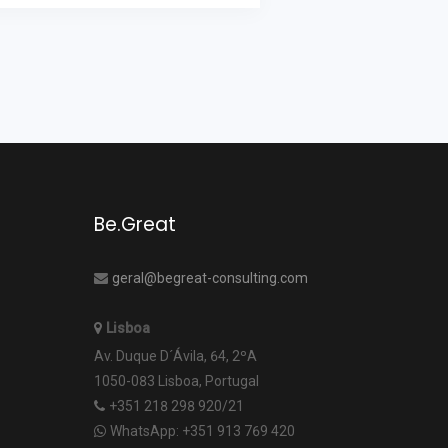
Be.Great
geral@begreat-consulting.com
Lisboa
Av. Duque D´Ávila, 64, 2ºA
1050-083 Lisboa, Portugal
+351 218 298 920/21
WhatsApp: +351 913 769 420