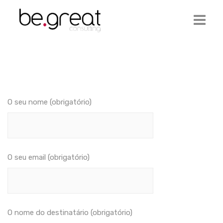
Início
Be.Great
Serviços
O seu nome (obrigatório)
Ofertas de Emprego
Artigos
O seu email (obrigatório)
Contactos
Login
O nome do destinatário (obrigatório)