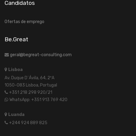
Candidatos
Ofertas de emprego
Be.Great
geral@begreat-consulting.com
Lisboa
Av. Duque D´Ávila, 64, 2ºA
1050-083 Lisboa, Portugal
+351 218 298 920/21
WhatsApp: +351 913 769 420
Luanda
+244 924 889 825