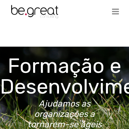
Início
Be.Great
Formação e
Serviços
Ofertas de Emprego
Desenvolvim
Artigos
Contactos
Ajudamos as
Login
organizações a
tornarem-se ágeis