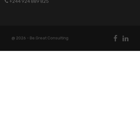
+244 924 889 825
@ 2026 - Be.Great Consulting