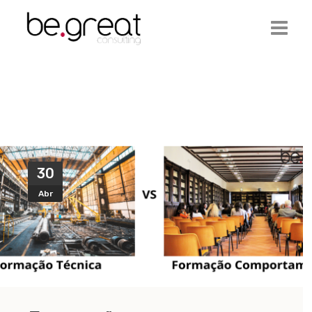
Início
Be.Great
Serviços
Ofertas de Emprego
30
Abr
Artigos
Contactos
Login