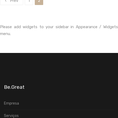
Prev
1
2
Please add widgets to your sidebar in Appearance / Widgets
menu.
Be.Great
Empresa
Serviços