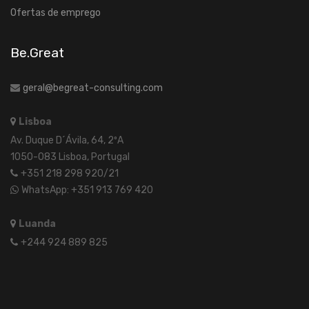
Ofertas de emprego
Be.Great
geral@begreat-consulting.com
Lisboa
Av. Duque D´Ávila, 64, 2ºA
1050-083 Lisboa, Portugal
+351 218 298 920/21
WhatsApp: +351 913 769 420
Luanda
+244 924 889 825