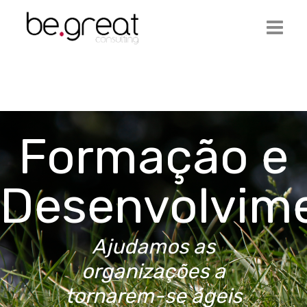
Início
Be.Great
Formação e
Serviços
Ofertas de Emprego
Desenvolvim
Artigos
Contactos
Ajudamos as
Login
organizações a
tornarem-se ágeis