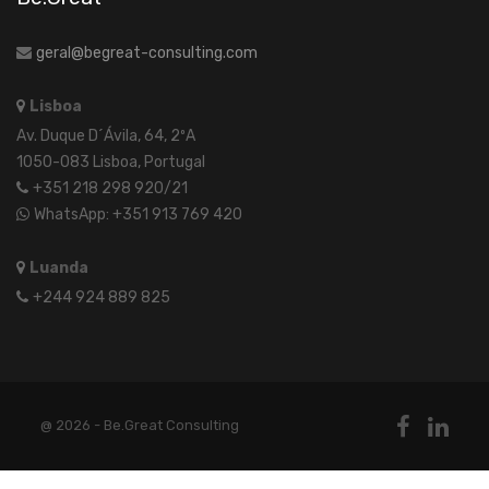
geral@begreat-consulting.com
Lisboa
Av. Duque D´Ávila, 64, 2ºA
1050-083 Lisboa, Portugal
+351 218 298 920/21
WhatsApp: +351 913 769 420
Luanda
+244 924 889 825
@ 2026 - Be.Great Consulting