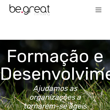
Início
Be.Great
Formação e
Serviços
Ofertas de Emprego
Desenvolvim
Artigos
Contactos
Ajudamos as
Login
organizações a
tornarem-se ágeis