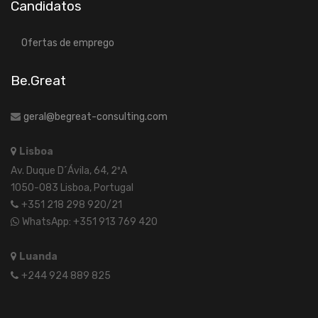
Candidatos
Ofertas de emprego
Be.Great
geral@begreat-consulting.com
Lisboa
Av. Duque D´Ávila, 64, 2ºA
1050-083 Lisboa, Portugal
+351 218 298 920/21
WhatsApp: +351 913 769 420
Luanda
+244 924 889 825