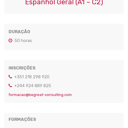
Espanhol Geral (A1 – C2)
DURAÇÃO
50 horas
INSCRIÇÕES
+351 218 298 920
+244 924 889 825
formacao@begreat-consulting.com
FORMAÇÕES