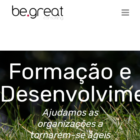
Início
Be.Great
Formação e
Serviços
Ofertas de Emprego
Desenvolvim
Artigos
Contactos
Ajudamos as
Login
organizações a
tornarem-se ágeis