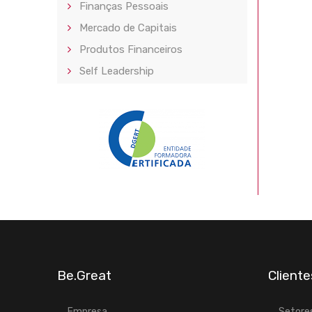
Finanças Pessoais
Mercado de Capitais
Produtos Financeiros
Self Leadership
Be.Great
Cliente
Empresa
Setores