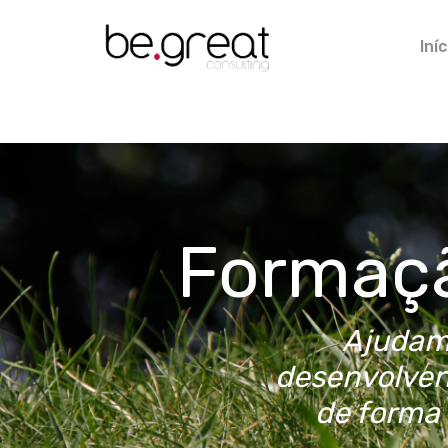
Iníc
Formaçã
Ajudamo
desenvolven
de forma 