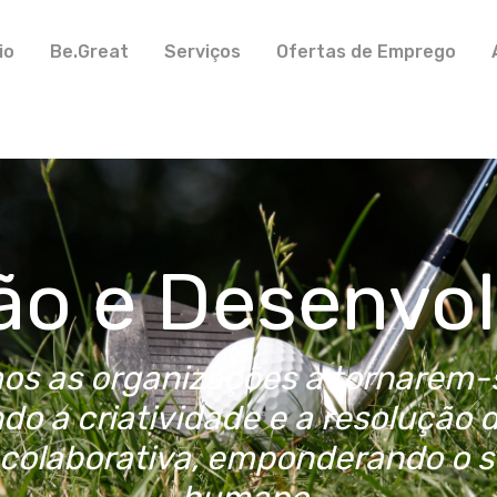
io
Be.Great
Serviços
Ofertas de Emprego
o e Desenvo
s as organizações a tornarem-
do a criatividade e a resolução 
colaborativa, emponderando o s