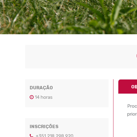
O
DURAÇÃO
14 horas
Proc
prio
INSCRIÇÕES
+351 218 298 920