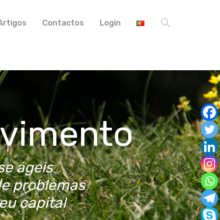
Artigos
Contactos
Login
lvimento
se ágeis
de problemas
eu capital