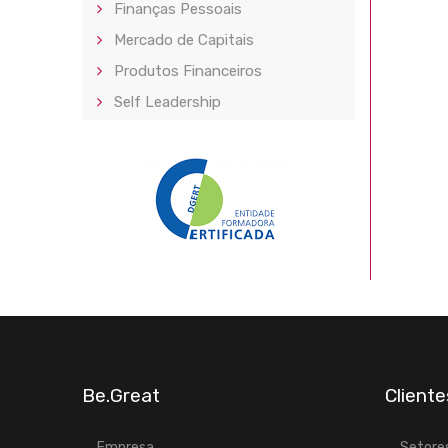
Finanças Pessoais
Mercado de Capitais
Produtos Financeiros
Self Leadership
Be.Great
Cliente
Empresa
Setores