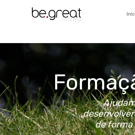
Iníc
Formaçã
Ajudamo
desenvolven
de forma 