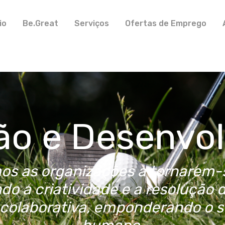
io
Be.Great
Serviços
Ofertas de Emprego
o e Desenvo
s as organizações a tornarem-
do a criatividade e a resolução 
colaborativa, emponderando o s