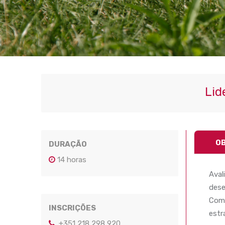
Lid
O
DURAÇÃO
14 horas
Aval
dese
Comp
INSCRIÇÕES
estr
+351 218 298 920