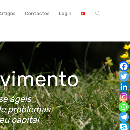
Artigos
Contactos
Login
lvimento
se ágeis
de problemas
eu capital