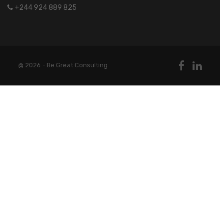
+244 924 889 825
@ 2026 - Be.Great Consulting