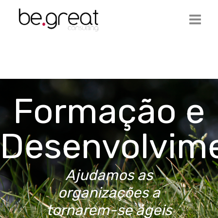
Início
Be.Great
Formação e
Serviços
Ofertas de Emprego
Desenvolvim
Artigos
Contactos
Ajudamos as
Login
organizações a
tornarem-se ágeis