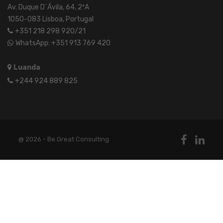
Av. Duque D´Ávila, 64, 2ºA
1050-083 Lisboa, Portugal
+351 218 298 920/21
WhatsApp: +351 913 769 420
Luanda
+244 924 889 825
@ 2026 - Be.Great Consulting