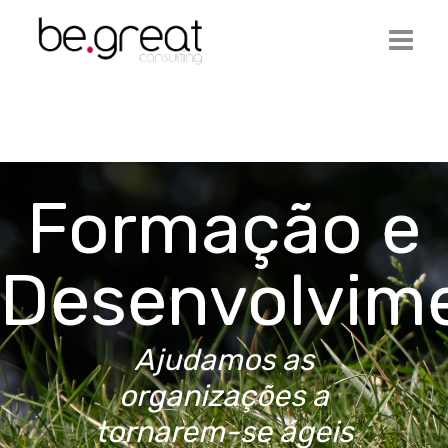
Início
Be.Great
Formação e
Serviços
Ofertas de Emprego
Desenvolvim
Artigos
Contactos
Ajudamos as
Login
organizações a
tornarem-se ágeis